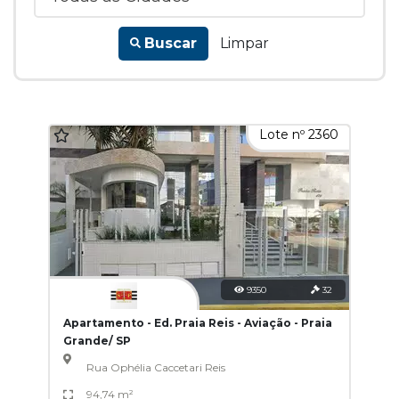
Buscar
Limpar
Lote nº 2360
9350
32
Apartamento - Ed. Praia Reis - Aviação - Praia
Grande/ SP
Rua Ophélia Caccetari Reis
94,74 m²