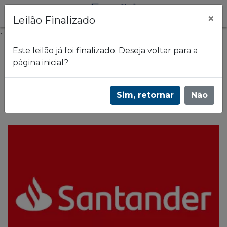
×
Leilão Finalizado
.
Este leilão já foi finalizado. Deseja voltar para a
página inicial?
Frazão Leilões
Leilão de Ex-Agências desocupadas - Banco
Sim, retornar
Não
Santander - 2254