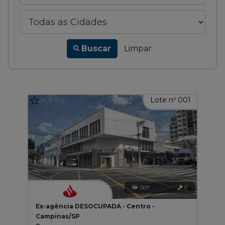
Buscar
Limpar
Lote nº 001
1307
0
Ex-agência DESOCUPADA - Centro -
Campinas/SP