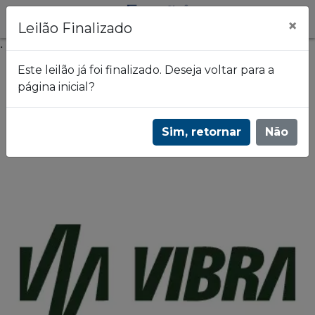
×
Leilão Finalizado
.
Este leilão já foi finalizado. Deseja voltar para a
página inicial?
Frazão Leilões
Leilão de terreno em São Paulo/SP - VIBRA
Sim, retornar
Não
ENERGIA - 2076