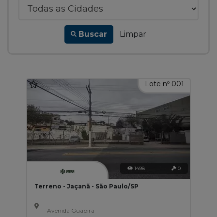
Buscar
Limpar
Lote nº 001
1498
0
Terreno - Jaçanã - São Paulo/SP
Avenida Guapira