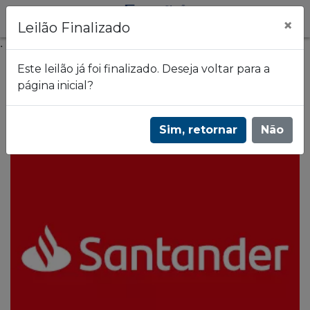
×
Leilão Finalizado
.
Este leilão já foi finalizado. Deseja voltar para a
página inicial?
Frazão Leilões
Leilão de imóveis do Banco Santander - 1987
Sim, retornar
Não