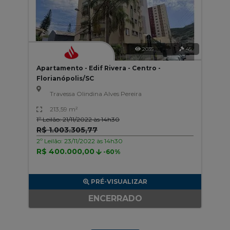
2035
45
Apartamento - Edif Rivera - Centro -
Florianópolis/SC
Travessa Olindina Alves Pereira
213,59 m²
1º Leilão: 21/11/2022 às 14h30
R$ 1.003.305,77
2º Leilão: 23/11/2022 às 14h30
R$ 400.000,00
-60%
PRÉ-VISUALIZAR
ENCERRADO