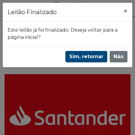
×
Leilão Finalizado
.
Este leilão já foi finalizado. Deseja voltar para a
página inicial?
Frazão Leilões
2º Leilão de Alienação Fiduciária do Banco
Sim, retornar
Não
Santander - 1931