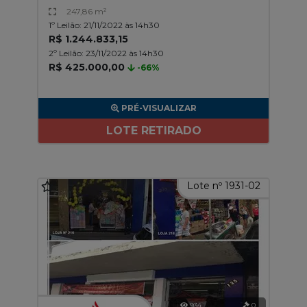
247,86 m²
1º Leilão: 21/11/2022 às 14h30
R$ 1.244.833,15
2º Leilão: 23/11/2022 às 14h30
R$ 425.000,00
-66%
PRÉ-VISUALIZAR
LOTE RETIRADO
Lote nº 1931-02
934
0