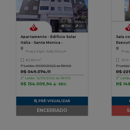
1081
23
Apartamento - Edifício Solar
Sala co
Itália - Santa Monica -
Executi
Uberlândia/MG
Itumbi
Praça Espir Adib Attuch
Praç
82,86 m²
39,9
1º Leilão: 09/09/2022 às 15h00
1º Leilã
R$ 349.374,11
R$ 221
2º Leilão: 12/09/2022 às 15h00
2º Leilã
R$ 154.009,94
R$ 148
-56%
PRÉ-VISUALIZAR
ENCERRADO
S