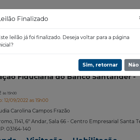
ões
Leilões
Blog
Leilão Finalizado
ste leilão já foi finalizado. Deseja voltar para a página
nicial?
a do Banco Santander - 1840
Sim, retornar
Não
nação Fiduciária do Banco Santander -
22
às 15h00
o: 12/09/2022 as 15h00
udia Carolina Campos Frazão
romo, 1141, 6º Andar, Sala 66 - Centro Empresarial Santa T
P: 03164-140