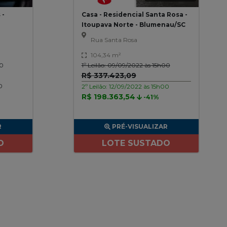
 -
Casa - Residencial Santa Rosa -
Itoupava Norte - Blumenau/SC
Rua Santa Rosa
104,34 m²
00
1º Leilão: 09/09/2022 às 15h00
R$ 337.423,09
0
2º Leilão: 12/09/2022 às 15h00
R$ 198.363,54
-41%
R
PRÉ-VISUALIZAR
O
LOTE SUSTADO