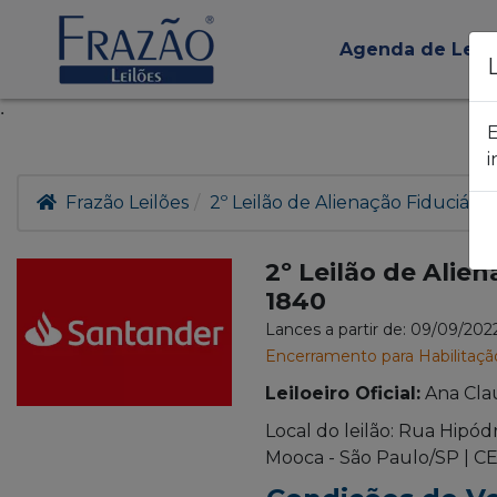
Agenda de Leil
.
E
i
Frazão Leilões
2º Leilão de Alienação Fiduciári
2º Leilão de Alie
1840
Lances a partir de: 09/09/20
Encerramento para Habilitaçã
Leiloeiro Oficial:
Ana Cla
Local do leilão: Rua Hipód
Mooca - São Paulo/SP | CE