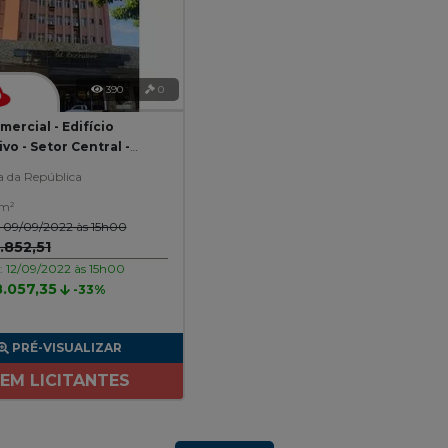
390
0
mercial - Edifício
vo - Setor Central -
ara/GO
a da República
 m²
o: 09/09/2022 às 15h00
.852,51
o: 12/09/2022 às 15h00
.057,35
-33%
PRÉ-VISUALIZAR
EM LICITANTES