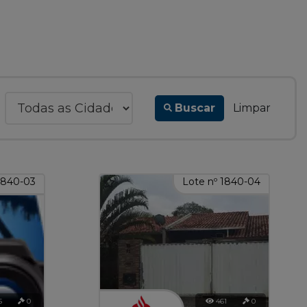
Buscar
Limpar
1840-03
Lote nº 1840-04
5
0
461
0