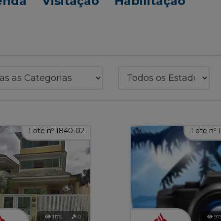
enda
Visitação
Habilitação
Lote nº 1840-02
Lote nº 
1175
0
97