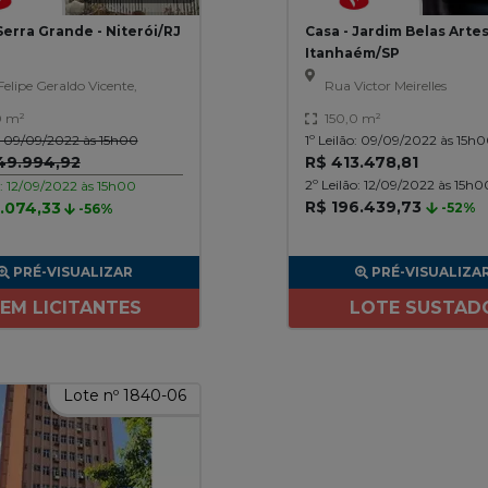
Serra Grande - Niterói/RJ
Casa - Jardim Belas Artes
Itanhaém/SP
elipe Geraldo Vicente,
Rua Victor Meirelles
0 m²
150,0 m²
o: 09/09/2022 às 15h00
1º Leilão: 09/09/2022 às 15h
249.994,92
R$ 413.478,81
2º Leilão: 12/09/2022 às 15h0
o: 12/09/2022 às 15h00
R$ 196.439,73
.074,33
-52%
-56%
PRÉ-VISUALIZAR
PRÉ-VISUALIZA
EM LICITANTES
LOTE SUSTAD
Lote nº 1840-06