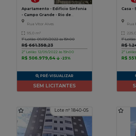
Apartamento - Edifício Sinfonia
Casa - 
- Campo Grande - Rio de
Janeiro/RJ
Rua Vítor Alves
Rua F
95,0 m²
225,
1º Leilão: 09/09/2022 às 15h00
1º Leilã
R$ 661.358,23
R$ 1.
2º Leilão: 12/09/2022 às 15h00
2º Leilã
R$ 506.979,64
R$ 551
-23%
PRÉ-VISUALIZAR
SEM LICITANTES
S
Lote nº 1840-05