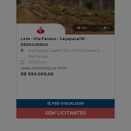
1085
0
Lote - Vila Paraíso - Caçapava/SP -
DESOCUPADO
Rua Idalizio Gabriel, S/N, Lt P Gb D Area 2,
Vila Paraiso
14173,0 m²
Leilão: 29/03/2022 às 11h00
R$ 990.000,00
PRÉ-VISUALIZAR
SEM LICITANTES