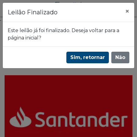
×
Leilão Finalizado
.
Este leilão já foi finalizado. Deseja voltar para a
página inicial?
Frazão Leilões
Leilão de imóveis comerciais do Banco
Sim, retornar
Não
Santander - 1661