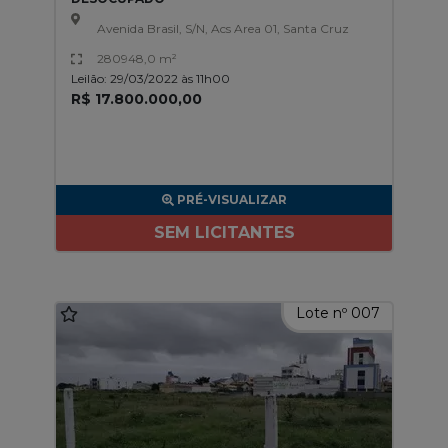
Avenida Brasil, S/N, Acs Area 01, Santa Cruz
280948,0 m²
Leilão: 29/03/2022 às 11h00
R$ 17.800.000,00
PRÉ-VISUALIZAR
SEM LICITANTES
Lote nº 007