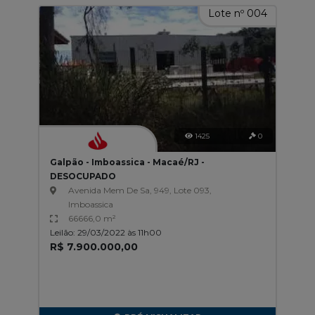
Lote nº 004
1425
0
Galpão - Imboassica - Macaé/RJ -
DESOCUPADO
Avenida Mem De Sa, 949, Lote 093,
Imboassica
66666,0 m²
Leilão: 29/03/2022 às 11h00
R$ 7.900.000,00