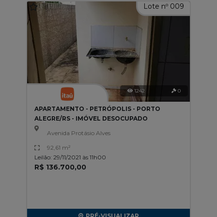
Lote nº 009
1242
0
APARTAMENTO - PETRÓPOLIS - PORTO
ALEGRE/RS - IMÓVEL DESOCUPADO
Avenida Protásio Alves
92,61 m²
Leilão: 29/11/2021 às 11h00
R$ 136.700,00
PRÉ-VISUALIZAR