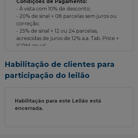
Condições de Pagamento:
- À vista com 10% de desconto;
- 20% de sinal + 08 parcelas sem juros ou
correção;
- 25% de sinal + 12 ou 24 parcelas,
acrescidas de juros de 12% a.a. Tab. Price +
IGPM anual;
- 30% de sinal + 36 ou 48 ou 78 parcelas,
acrescidas de juros de 12% a.a. Tab. Price +
Habilitação de clientes para
IGPM anual.
participação do leilão
Débitos de Condomínio e IPTU serão
quitados pelo Banco Itaú até a data do
leilão.
Habilitação para este Leilão está
encerrada.