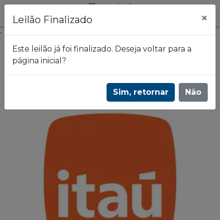
×
Leilão Finalizado
.
Este leilão já foi finalizado. Deseja voltar para a
página inicial?
Frazão Leilões
Leilão de imóveis do Banco Itaú - 1540
Sim, retornar
Não