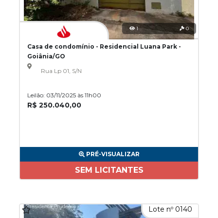
1
0
Casa de condomínio - Residencial Luana Park -
Goiânia/GO
Rua Lp 01, S/N
Leilão: 03/11/2025 às 11h00
R$ 250.040,00
PRÉ-VISUALIZAR
SEM LICITANTES
Lote nº 0140