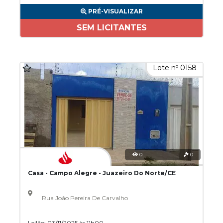
PRÉ-VISUALIZAR
SEM LICITANTES
Lote nº 0158
0
0
Casa - Campo Alegre - Juazeiro Do Norte/CE
Rua João Pereira De Carvalho
Leilão: 03/11/2025 às 11h00