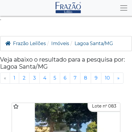
.
Frazão Leilões
Imóveis
Lagoa Santa/MG
Veja abaixo o resultado para a pesquisa por:
Lagoa Santa/MG
«
1
2
3
4
5
6
7
8
9
10
»
Lote nº 083