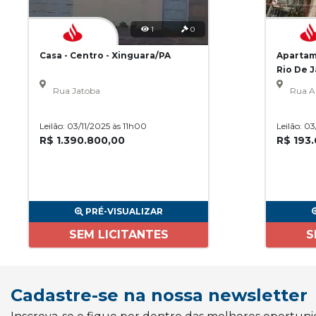
1
0
Casa - Centro - Xinguara/PA
Apartam
Rio De 
Rua Jatoba
Rua A
Leilão: 03/11/2025 às 11h00
Leilão: 0
R$ 1.390.800,00
R$ 193
PRÉ-VISUALIZAR
SEM LICITANTES
S
Cadastre-se na nossa newsletter