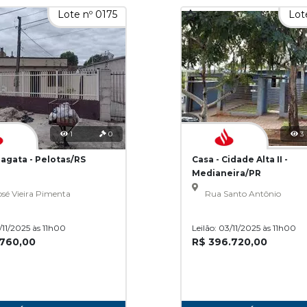
Lote nº 0175
Lot
1
0
3
ragata - Pelotas/RS
Casa - Cidade Alta II -
Medianeira/PR
sé Vieira Pimenta
Rua Santo Antônio
3/11/2025 às 11h00
Leilão: 03/11/2025 às 11h00
.760,00
R$ 396.720,00