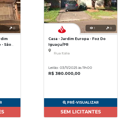
0
1
0
rdim
Casa - Jardim Europa - Foz Do
 - São
Iguaçu/PR
Rua Itália
Leilão: 03/11/2025 às 11h00
R$ 380.000,00
R
PRÉ-VISUALIZAR
ES
SEM LICITANTES