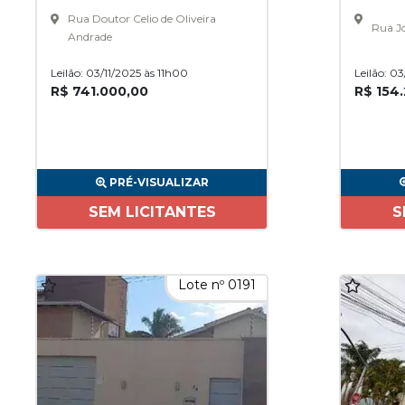
Rua Doutor Celio de Oliveira
Rua Jo
Andrade
Leilão: 03/11/2025 às 11h00
Leilão: 0
R$ 741.000,00
R$ 154
PRÉ-VISUALIZAR
SEM LICITANTES
S
Lote nº 0191