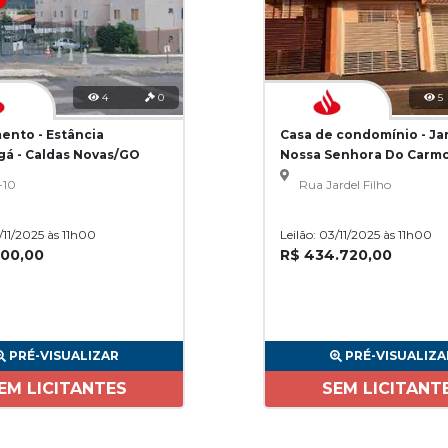
4
0
5
ento - Estância
Casa de condomínio - Ja
gá - Caldas Novas/GO
Nossa Senhora Do Carmo
Paulo/SP
-10
Rua Jardel Filho
3/11/2025 às 11h00
Leilão: 03/11/2025 às 11h00
200,00
R$ 434.720,00
PRÉ-VISUALIZAR
PRÉ-VISUALIZA
EM LICITANTES
SEM LICITANT