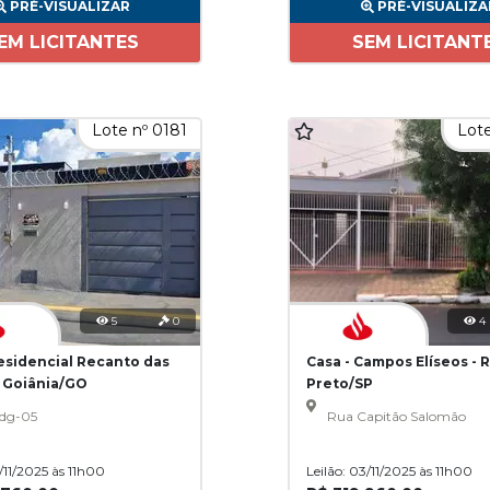
PRÉ-VISUALIZAR
PRÉ-VISUALIZA
EM LICITANTES
SEM LICITANT
Lote nº 0181
Lote
5
0
4
Residencial Recanto das
Casa - Campos Elíseos - 
- Goiânia/GO
Preto/SP
dg-05
Rua Capitão Salomão
3/11/2025 às 11h00
Leilão: 03/11/2025 às 11h00