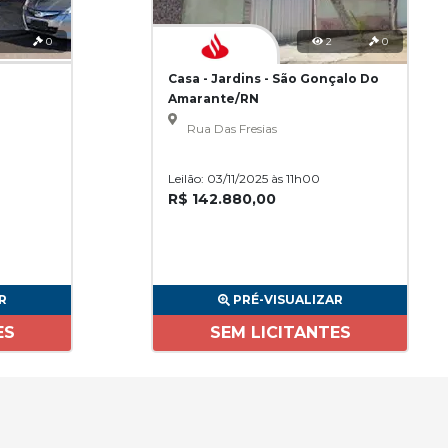
0
2
0
Casa - Jardins - São Gonçalo Do
Amarante/RN
Rua Das Fresias
Leilão: 03/11/2025 às 11h00
R$ 142.880,00
R
PRÉ-VISUALIZAR
ES
SEM LICITANTES