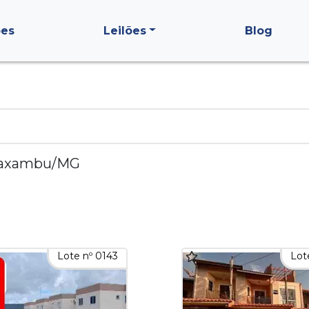
ões
Leilões
Blog
axambu/MG
Lote nº 0143
Lot