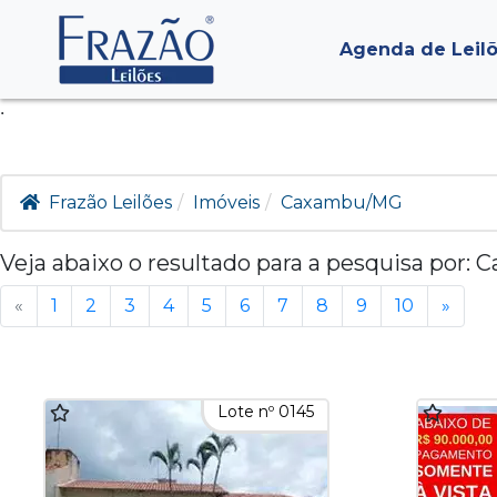
Agenda de Leil
.
Frazão Leilões
Imóveis
Caxambu/MG
Veja abaixo o resultado para a pesquisa por:
C
«
1
2
3
4
5
6
7
8
9
10
»
Lote nº 0145