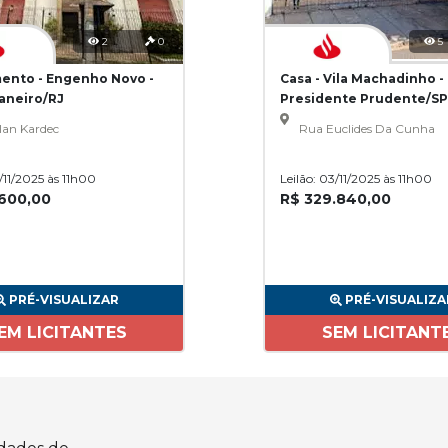
2
0
5
ento - Engenho Novo -
Casa - Vila Machadinho -
Janeiro/RJ
Presidente Prudente/SP
lan Kardec
Rua Euclides Da Cunha
3/11/2025 às 11h00
Leilão: 03/11/2025 às 11h00
.600,00
R$ 329.840,00
PRÉ-VISUALIZAR
PRÉ-VISUALIZA
EM LICITANTES
SEM LICITANT