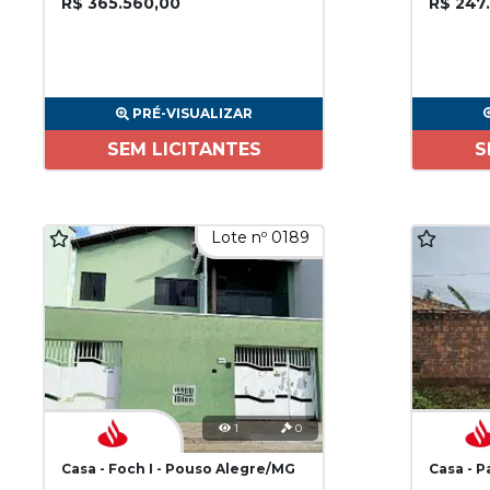
R$ 365.560,00
R$ 247
PRÉ-VISUALIZAR
SEM LICITANTES
S
Lote nº 0189
1
0
Casa - Foch I - Pouso Alegre/MG
Casa - 