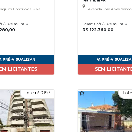
Maringá/PR
aquim Honório da Silva
Avenida Jose Alves Nendo
3/11/2025 às 11h00
Leilão: 03/11/2025 às 11h00
.280,00
R$ 122.360,00
PRÉ-VISUALIZAR
PRÉ-VISUALIZA
EM LICITANTES
SEM LICITANT
Lote nº 0197
Lote