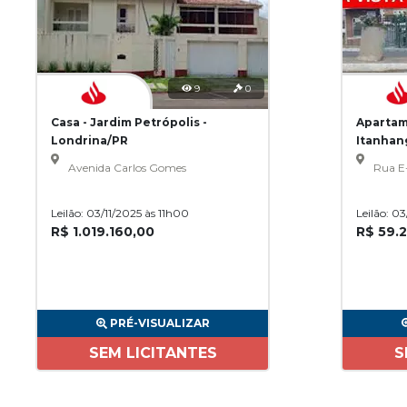
9
0
Casa - Jardim Petrópolis -
Apartam
Londrina/PR
Itanhan
Avenida Carlos Gomes
Rua E
Leilão: 03/11/2025 às 11h00
Leilão: 0
R$ 1.019.160,00
R$ 59.
PRÉ-VISUALIZAR
SEM LICITANTES
S