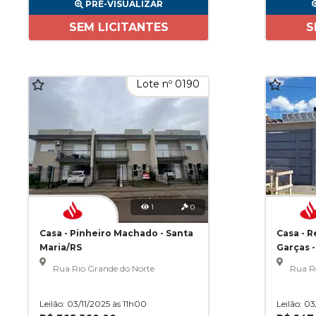
PRÉ-VISUALIZAR
SEM LICITANTES
S
Lote nº 0190
1
0
Casa - Pinheiro Machado - Santa
Casa - 
Maria/RS
Garças 
Rua Rio Grande do Norte
Rua R
Leilão: 03/11/2025 às 11h00
Leilão: 0