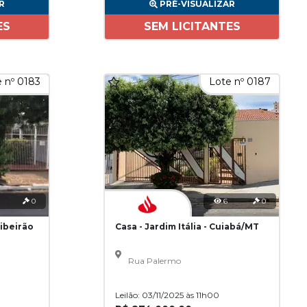
R
PRÉ-VISUALIZAR
ES
SEM LICITANTES
 nº 0183
Lote nº 0187
0
6
0
Ribeirão
Casa - Jardim Itália - Cuiabá/MT
Rua Palermo
Leilão: 03/11/2025 às 11h00