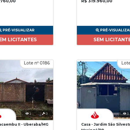
.760,00
R$ 319.960,00
PRÉ-VISUALIZAR
PRÉ-VISUALIZA
EM LICITANTES
SEM LICITANT
Lote nº 0186
Lote
2
0
3
Pacaembu II - Uberaba/MG
Casa - Jardim São Silvest