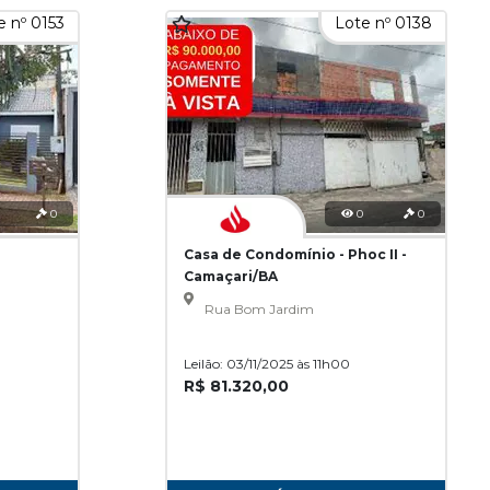
e nº 0153
Lote nº 0138
0
0
0
Casa de Condomínio - Phoc II -
Camaçari/BA
Rua Bom Jardim
Leilão: 03/11/2025 às 11h00
R$ 81.320,00