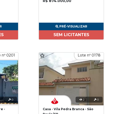
R$ 874.000,00
R
PRÉ-VISUALIZAR
ES
SEM LICITANTES
 nº 0201
Lote nº 0178
0
2
0
re -
Casa - Vila Pedra Branca - São