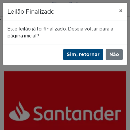
×
Leilão Finalizado
.
Este leilão já foi finalizado. Deseja voltar para a
página inicial?
Frazão Leilões
2º Leilão de imóveis | Estados: RJ - SC - SP |
Sim, retornar
Não
3622