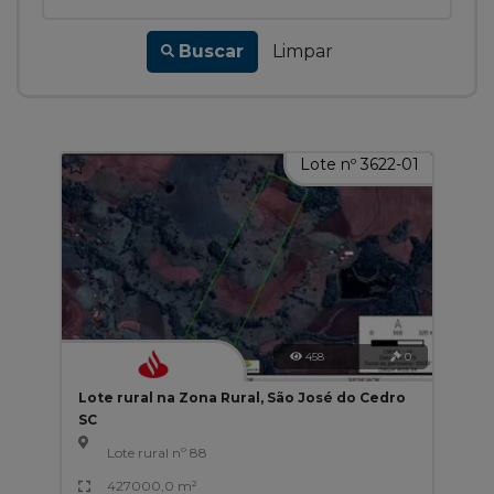
Buscar
Limpar
Lote nº 3622-01
458
0
Lote rural na Zona Rural, São José do Cedro
SC
Lote rural nº 88
427000,0 m²