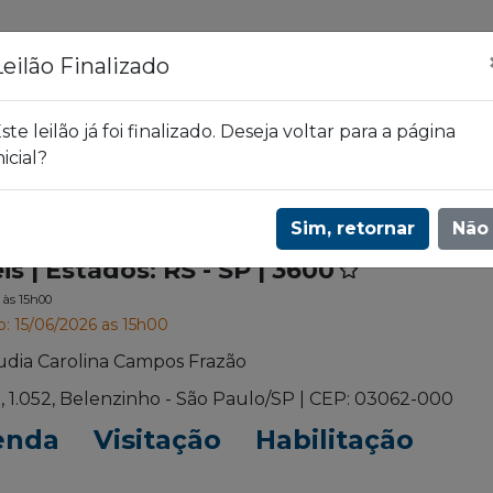
ões
Leilões
Blog
Leilão Finalizado
ste leilão já foi finalizado. Deseja voltar para a página
nicial?
 - SP | 3600
Sim, retornar
Não
is | Estados: RS - SP | 3600
6
às 15h00
o: 15/06/2026 as 15h00
udia Carolina Campos Frazão
l, 1.052, Belenzinho - São Paulo/SP | CEP: 03062-000
enda
Visitação
Habilitação