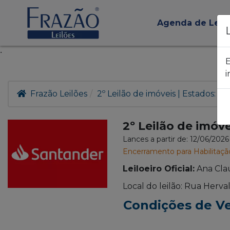
Agenda de Leil
.
E
i
Frazão Leilões
2º Leilão de imóveis | Estados: RS
2º Leilão de imóve
Lances a partir de: 12/06/202
Encerramento para Habilitaçã
Leiloeiro Oficial:
Ana Cla
Local do leilão: Rua Herva
Condições de V