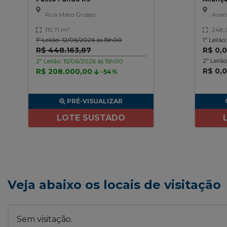
Rua Mato Grosso
Aveni
115,71 m²
248,
1º Leilão: 12/06/2026 às 15h00
1º Leilã
R$ 448.163,87
R$ 0,
2º Leilã
2º Leilão: 15/06/2026 às 15h00
R$ 0,0
R$ 208.000,00
-54%
PRÉ-VISUALIZAR
LOTE SUSTADO
Veja abaixo os locais de visitação
Sem visitação.