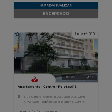
PRÉ-VISUALIZAR
ENCERRADO
Lote nº 010
2130
24
Apartamento - Centro - Pelotas/RS
Rua General Osorio, 1500, Apto 203, Com
Uma Vaga - Edificio Solar Blanche, Centro
Leilão: 09/09/2024 às 11h00