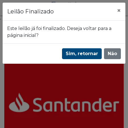
×
Leilão Finalizado
.
Este leilão já foi finalizado. Deseja voltar para a
página inicial?
Frazão Leilões
Leilão de imóveis do Banco Santander 2890
Sim, retornar
Não