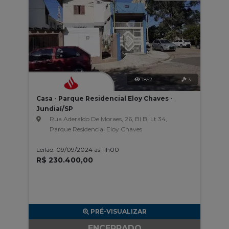
1852
3
Casa - Parque Residencial Eloy Chaves -
Jundiaí/SP
Rua Aderaldo De Moraes, 26, Bl B, Lt 34,
Parque Residencial Eloy Chaves
Leilão: 09/09/2024 às 11h00
R$ 230.400,00
PRÉ-VISUALIZAR
ENCERRADO