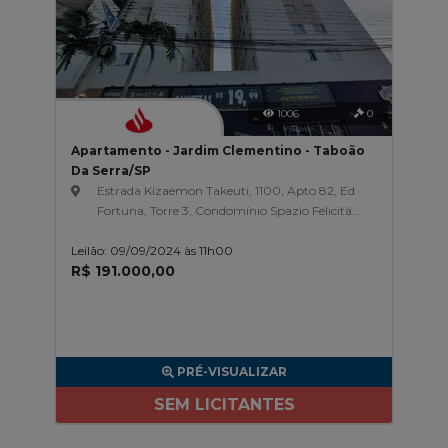
1006
0
Apartamento - Jardim Clementino - Taboão
Da Serra/SP
Estrada Kizaemon Takeuti, 1100, Apto 82, Ed
Fortuna, Torre 3, Condomínio Spazio Felicitá,
Jardim Clementino
Leilão: 09/09/2024 às 11h00
R$ 191.000,00
PRÉ-VISUALIZAR
SEM LICITANTES