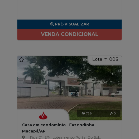
PRÉ-VISUALIZAR
VENDA CONDICIONAL
Lote nº 006
729
0
Casa em condomínio - Fazendinha -
Macapá/AP
Rua 01, S/N, Loteamento Portal Do Sol,,