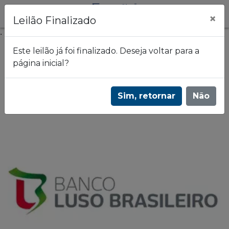
×
Leilão Finalizado
.
Este leilão já foi finalizado. Deseja voltar para a
página inicial?
Frazão Leilões
2º Leilão de Alienação Fiduciária - Banco Luso
Sim, retornar
Não
Brasileiro - 2124